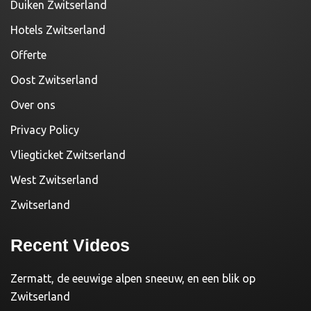
Duiken Zwitserland
Hotels Zwitserland
Offerte
Oost Zwitserland
Over ons
Privacy Policy
Vliegticket Zwitserland
West Zwitserland
Zwitserland
Recent Videos
Zermatt, de eeuwige alpen sneeuw, en een blik op
Zwitserland