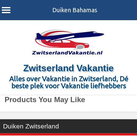
Duiken Bahamas
Skip
to
content
Zwitserland Vakantie
Alles over Vakantie in Zwitserland, Dé
beste plek voor Vakantie liefhebbers
Products You May Like
Duiken Zwitserland