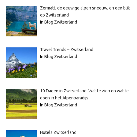
Zermatt, de eeuwige alpen sneeuw, en een blik
op Zwitserland
In
Blog Zwitserland
Travel Trends – Zwitserland
In
Blog Zwitserland
10 Dagen in Zwitserland: Wat te zien en wat te
doen in het Alpenparadijs
In
Blog Zwitserland
Hotels Zwitserland