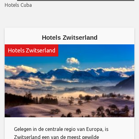
Hotels Cuba
Hotels Zwitserland
Hotels Zwitserland
Gelegen in de centrale regio van Europa, is
Zwitserland een van de meest gewilde